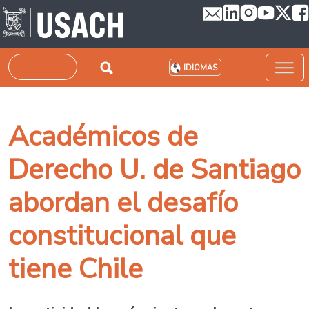
Pasar al contenido principal
Buscar
IDIOMAS
Académicos de
Derecho U. de Santiago
abordan el desafío
constitucional que
tiene Chile