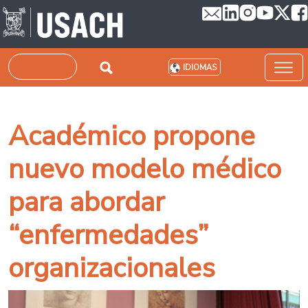
Pasar al contenido principal
Buscar
IDIOMAS
Académico propone
nuevo modelo médico
para abordar
“enfermedades”
organizacionales