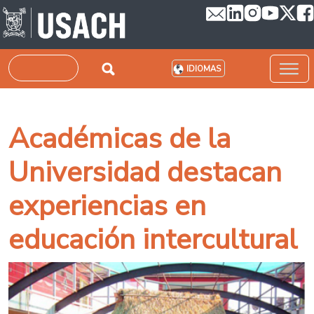
Pasar al contenido principal
Buscar
IDIOMAS
Académicas de la
Universidad destacan
experiencias en
educación intercultural