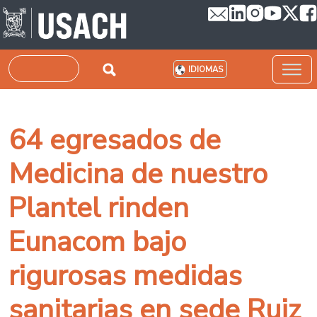
Pasar al contenido principal
Buscar
IDIOMAS
64 egresados de
Medicina de nuestro
Plantel rinden
Eunacom bajo
rigurosas medidas
sanitarias en sede Ruiz