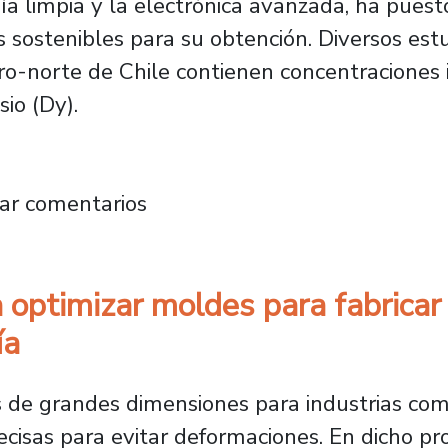
ía limpia y la electrónica avanzada, ha puest
 sostenibles para su obtención. Diversos est
ro-norte de Chile contienen concentraciones i
sio (Dy).
 en innovadora tecnología para recuperar ti
ar comentarios
 optimizar moldes para fabricar
ía
as de grandes dimensiones para industrias com
isas para evitar deformaciones. En dicho proc