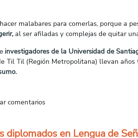
hacer malabares para comerlas, porque a pesa
erir,
al ser afiladas y complejas de quitar un
de
investigadores de la Universidad de Santia
de Til Til (Región Metropolitana) llevan años
nsumo.
abajan en innovador proyecto que pretende a
ar comentarios
s diplomados en Lengua de Señ