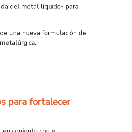
ada del metal líquido- para
o de una nueva formulación de
 metalúrgica.
 piezas metálicas para la minería
s para fortalecer
, en conjunto con el