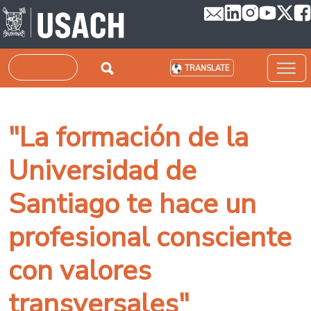
Skip to main content
Search
TRANSLATE
"La formación de la
Universidad de
Santiago te hace un
profesional consciente
con valores
transversales"