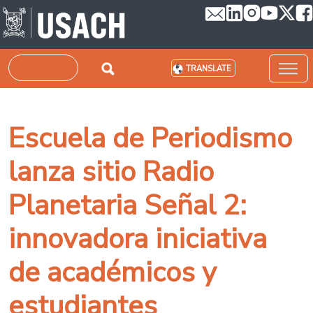
Skip to main content
Search
TRANSLATE
Escuela de Periodismo
lanza sitio Radio
Planetaria Señal 2:
innovadora iniciativa
de académicos y
estudiantes