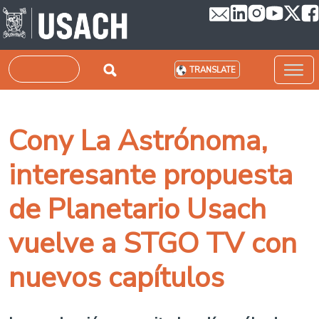
Skip to main content
Search
TRANSLATE
Cony La Astrónoma,
interesante propuesta
de Planetario Usach
vuelve a STGO TV con
nuevos capítulos