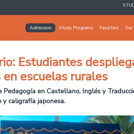
STU
Navegación principal
Admission
Study Programs
Faculties
Our 
rio: Estudiantes desplieg
s en escuelas rurales
Pedagogía en Castellano, Inglés y Traducci
o y caligrafía japonesa.