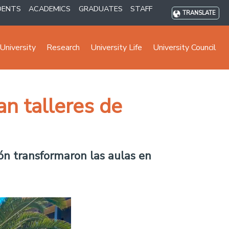
DENTS
ACADEMICS
GRADUATES
STAFF
TRANSLATE
University
Research
University Life
University Council
an talleres de
ón transformaron las aulas en