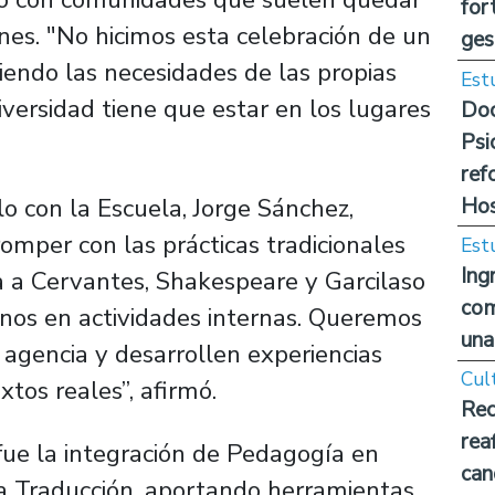
for
ones. "No hicimos esta celebración de un
ges
ciendo las necesidades de las propias
Est
ersidad tiene que estar en los lugares
Doc
Psi
ref
Hos
o con la Escuela, Jorge Sánchez,
omper con las prácticas tradicionales
Est
Ing
 a Cervantes, Shakespeare y Garcilaso
com
rnos en actividades internas. Queremos
una
agencia y desarrollen experiencias
Cul
xtos reales”, afirmó.
Rec
rea
fue la integración de Pedagogía en
can
 la Traducción, aportando herramientas