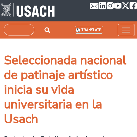
Skip to main content
Search
TRANSLATE
Seleccionada nacional
de patinaje artístico
inicia su vida
universitaria en la
Usach