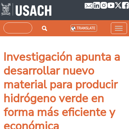
Skip to main content
Search
TRANSLATE
Investigación apunta a
desarrollar nuevo
material para producir
hidrógeno verde en
forma más eficiente y
económica