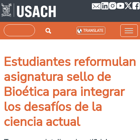
Skip to main content
Search
TRANSLATE
Estudiantes reformulan
asignatura sello de
Bioética para integrar
los desafíos de la
ciencia actual