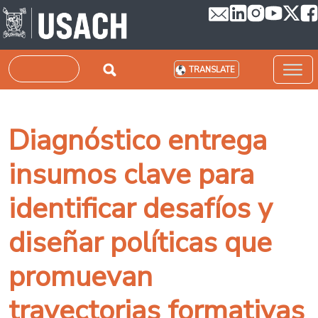
Skip to main content
Search
TRANSLATE
Diagnóstico entrega
insumos clave para
identificar desafíos y
diseñar políticas que
promuevan
trayectorias formativas