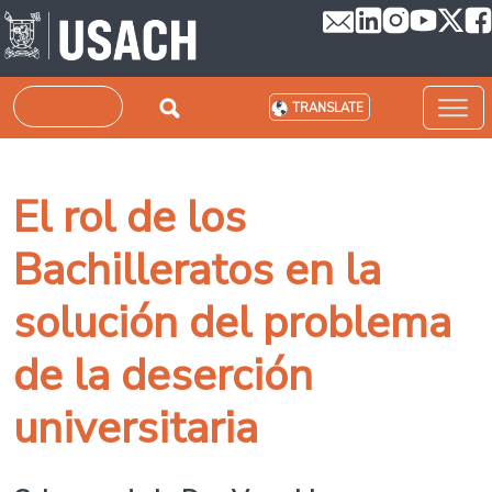
Skip to main content
Search
TRANSLATE
El rol de los
Bachilleratos en la
solución del problema
de la deserción
universitaria