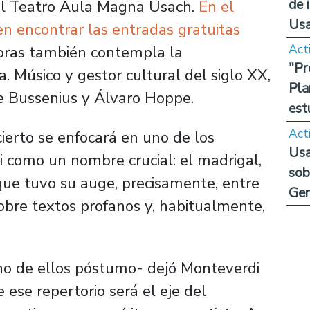
de 
 el Teatro Aula Magna Usach.
En el
Us
en encontrar las entradas gratuitas
Act
horas también contempla la
"Pr
. Músico y gestor cultural del siglo XX
,
Pla
e Bussenius y Álvaro Hoppe.
est
Act
cierto se enfocará en uno de los
Usa
i como un nombre crucial: el madrigal,
sob
ue tuvo su auge, precisamente, entre
Ge
sobre textos profanos y, habitualmente,
no de ellos póstumo- dejó Monteverdi
 ese repertorio será el eje del