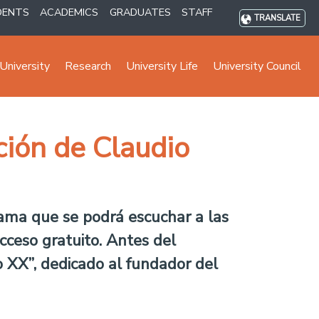
DENTS
ACADEMICS
GRADUATES
STAFF
TRANSLATE
University
Research
University Life
University Council
ción de Claudio
grama que se podrá escuchar a las
cceso gratuito. Antes del
lo XX”, dedicado al fundador del