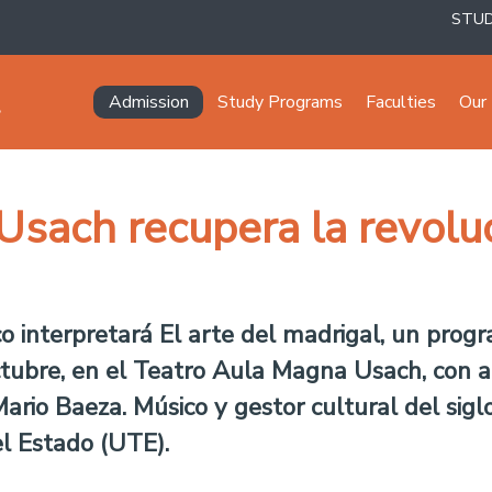
STU
Navegación principal
Admission
Study Programs
Faculties
Our 
Usach recupera la revolu
nco interpretará El arte del madrigal, un pro
ctubre, en el Teatro Aula Magna Usach, con a
Mario Baeza. Músico y gestor cultural del sig
el Estado (UTE).