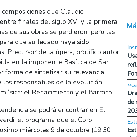
s composiciones que Claudio
ntre finales del siglo XVI y la primera
Má
as de sus obras se perdieron, pero las
para que su legado haya sido
Inst
. Precursor de la ópera, prolífico autor
Usa
illa en la imponente Basílica de San
ref
r forma de sintetizar su relevancia
Fon
e los responsables de la evolución
Aca
música: el Renacimiento y el Barroco.
Dra
de 
cendencia se podrá encontrar en
El
20
verdi
, el programa que el Coro
Est
róximo miércoles 9 de octubre (19:30
Est