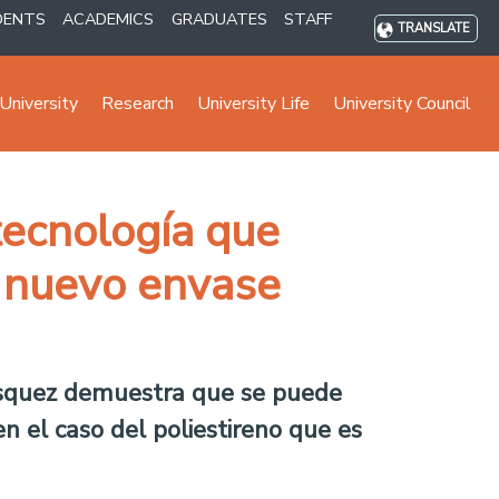
DENTS
ACADEMICS
GRADUATES
STAFF
TRANSLATE
University
Research
University Life
University Council
tecnología que
n nuevo envase
lásquez demuestra que se puede
n el caso del poliestireno que es