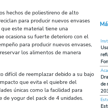
os hechos de poliestireno de alto
eciclan para producir nuevos envases
Má
 que este material tiene una
e ocasiona su fuerte deterioro con el
Inst
sempeño para producir nuevos envases,
Usa
 preservar los alimentos de manera
ref
Fon
Aca
 difícil de reemplazar debido a su bajo
Dra
l impacto que evita el quiebre del
de 
ades únicas como la facilidad para
20
e de yogur del pack de 4 unidades.
Est
Est