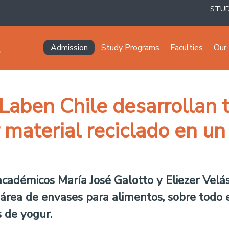
STU
Navegación principal
Admission
Study Programs
Faculties
Our 
Laben Chile desarrollan 
 material reciclado en u
s académicos María José Galotto y Eliezer Ve
l área de envases para alimentos, sobre todo e
s de yogur.