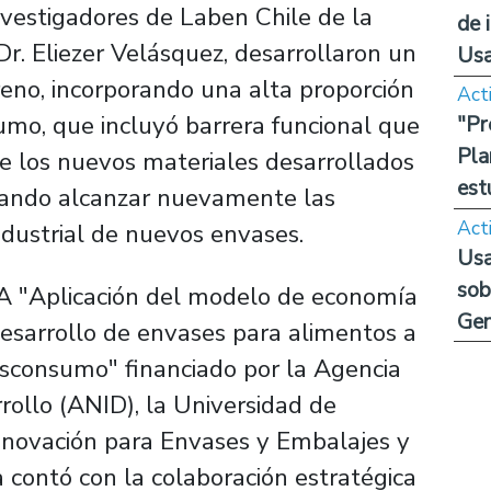
nvestigadores de Laben Chile de la
de 
Dr. Eliezer Velásquez, desarrollaron un
Us
eno, incorporando una alta proporción
Act
umo, que incluyó barrera funcional que
"Pr
Pla
de los nuevos materiales desarrollados
est
ogrando alcanzar nuevamente las
Act
ndustrial de nuevos envases.
Usa
sob
eA "Aplicación del modelo de economía
Ge
 Desarrollo de envases para alimentos a
posconsumo" financiado por la Agencia
rollo (ANID), la Universidad de
Innovación para Envases y Embalajes y
a contó con la colaboración estratégica