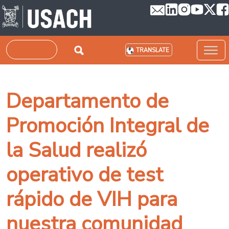
Skip to main content
Search
TRANSLATE
Departamento de
Promoción Integral de
la Salud realizó
operativo de test
rápido de VIH para
nuestra comunidad