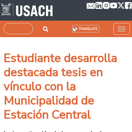
Skip to main content
Search
TRANSLATE
Estudiante desarrolla
destacada tesis en
vínculo con la
Municipalidad de
Estación Central