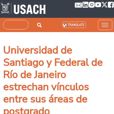
Skip to main content
Search
TRANSLATE
Universidad de
Santiago y Federal de
Río de Janeiro
estrechan vínculos
entre sus áreas de
postgrado