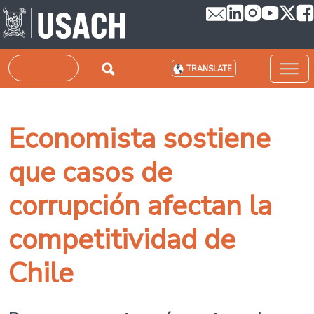
Skip to main content
Search
TRANSLATE
Economista sostiene
que casos de
corrupción afectan la
competitividad de
Chile