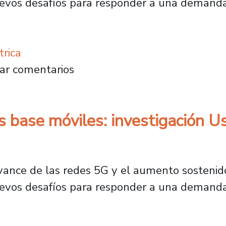
evos desafíos para responder a una demand
trica
iones base móviles: investigación Usach bus
ar comentarios
 base móviles: investigación U
ance de las redes 5G y el aumento sostenido 
evos desafíos para responder a una demand