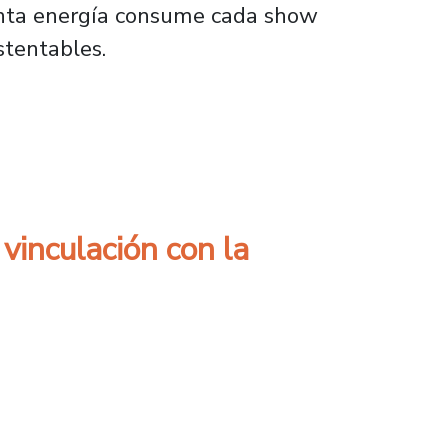
uánta energía consume cada show
stentables.
de los escenarios en Lollapalooza
 vinculación con la