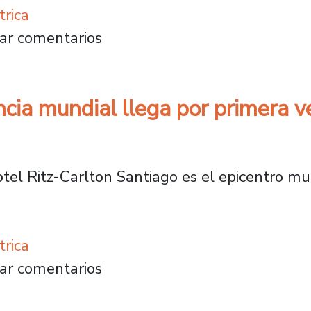
trica
iones base móviles: investigación Usach bus
ar comentarios
a mundial llega por primera ve
otel Ritz-Carlton Santiago es el epicentro mu
trica
erencia mundial llega por primera vez a Lat
ar comentarios