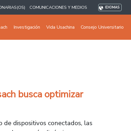
ONARIAS(OS)
COMUNICACIONES Y MEDIOS
IDIOMAS
sach
Investigación
Vida Usachina
Consejo Universitario
sach busca optimizar
de dispositivos conectados, las