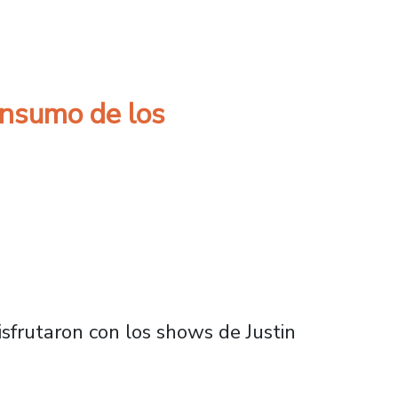
de los escenarios en Lollapalooza
onsumo de los
isfrutaron con los shows de Justin