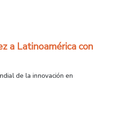
ca optimizar 5G y futuras redes
z a Latinoamérica con
ndial de la innovación en
inoamérica con respaldo de la Usach