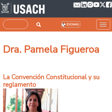
Pasar al contenido principal
Buscar
IDIOMAS
Dra. Pamela Figueroa
La Convención Constitucional y su
reglamento