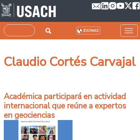
Pasar al contenido principal
Buscar
IDIOMAS
Claudio Cortés Carvajal
Académica participará en actividad
internacional que reúne a expertos
en geociencias