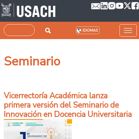
Pasar al contenido principal
Buscar
IDIOMAS
Seminario
Vicerrectoría Académica lanza
primera versión del Seminario de
Innovación en Docencia Universitaria