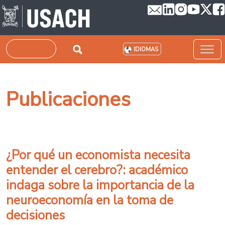
Pasar al contenido principal
Buscar
IDIOMAS
Publicaciones
¿Por qué un economista necesita
entender el cerebro?: académico
indaga sobre la importancia de la
neuroeconomía en la toma de
decisiones