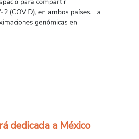
espacio para compartir
V-2 (COVID), en ambos países. La
oximaciones genómicas en
vigilancia genómica del virus SARS-CoV-2
ará dedicada a México