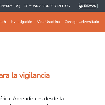
ONARIAS(OS)
COMUNICACIONES Y MEDIOS
IDIOMAS
sach
Investigación
Vida Usachina
Consejo Universitario
ra la vigilancia
rica: Aprendizajes desde la