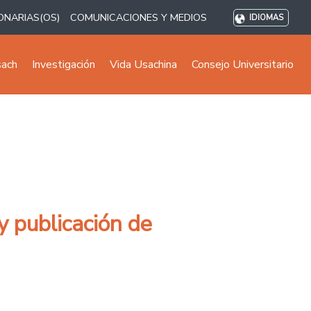
ONARIAS(OS)
COMUNICACIONES Y MEDIOS
IDIOMAS
sach
Investigación
Vida Usachina
Consejo Universitario
y publicación de