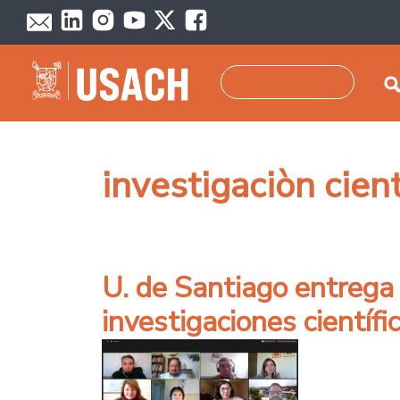
Pasar al contenido principal
Buscar
investigaciòn cient
U. de Santiago entrega 
investigaciones científi