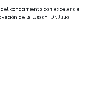
del conocimiento con excelencia,
ovación de la Usach, Dr. Julio
fica COVID- 19 del Ministerio de Ciencia y A