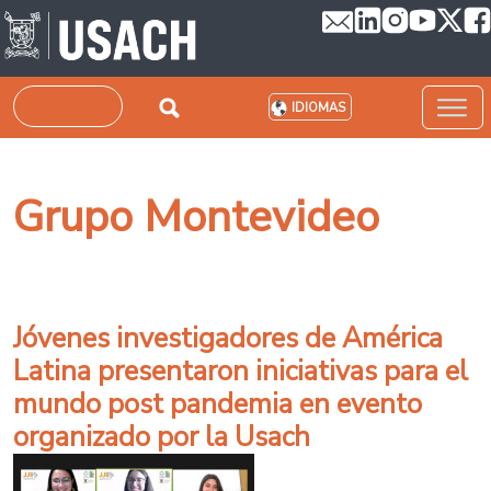
Pasar al contenido principal
Buscar
IDIOMAS
Grupo Montevideo
Jóvenes investigadores de América
Latina presentaron iniciativas para el
mundo post pandemia en evento
organizado por la Usach