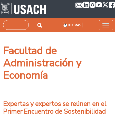
Pasar al contenido principal
Buscar
IDIOMAS
Facultad de
Administración y
Economía
Expertas y expertos se reúnen en el
Primer Encuentro de Sostenibilidad