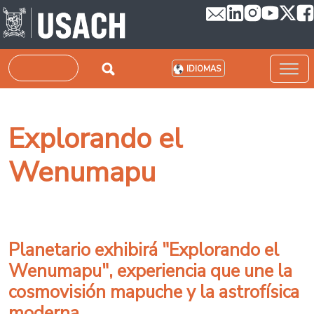
Pasar al contenido principal
Buscar
IDIOMAS
Explorando el
Wenumapu
Planetario exhibirá "Explorando el
Wenumapu", experiencia que une la
cosmovisión mapuche y la astrofísica
moderna