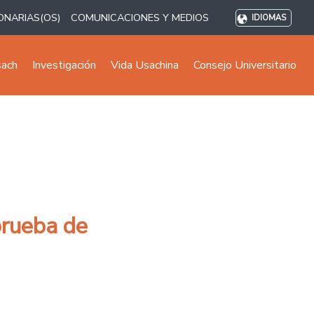
ONARIAS(OS)
COMUNICACIONES Y MEDIOS
IDIOMAS
sach
Investigación
Vida Usachina
Consejo Universitario
prueba de