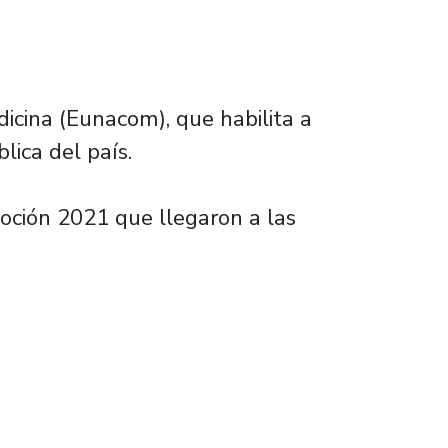
icina (Eunacom), que habilita a
lica del país.
moción 2021 que llegaron a las
a de conocimientos Eunacom