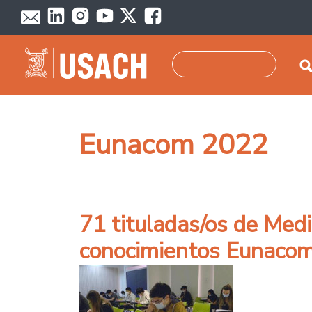
Pasar al contenido principal
Buscar
Eunacom 2022
71 tituladas/os de Medi
conocimientos Eunaco