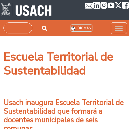
Pasar al contenido principal
Buscar
IDIOMAS
Escuela Territorial de
Sustentabilidad
Usach inaugura Escuela Territorial de
Sustentabilidad que formará a
docentes municipales de seis
comunas