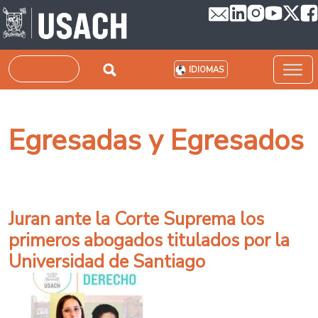
Pasar al contenido principal
Buscar
IDIOMAS
Egresadas y Egresados
Juran ante la Corte Suprema los
primeros abogados titulados por la
Universidad de Santiago