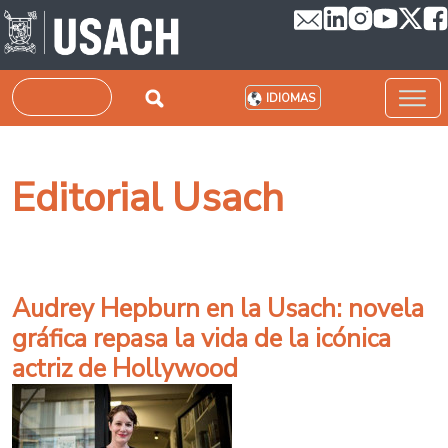
Pasar al contenido principal
Buscar
IDIOMAS
Editorial Usach
Audrey Hepburn en la Usach: novela
gráfica repasa la vida de la icónica
actriz de Hollywood