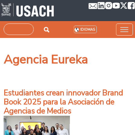
Pasar al contenido principal
Buscar
IDIOMAS
Agencia Eureka
Estudiantes crean innovador Brand
Book 2025 para la Asociación de
Agencias de Medios