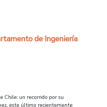
mportamiento Mecánico en Materiales (ICM-14
partamento de Ingeniería
 Chile: un recorrido por su
ómez, este último recientemente