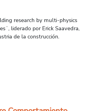
lding research by multi-physics
s¨, liderado por Erick Saavedra,
tria de la construcción.
madera-hormigón
obre Comportamiento