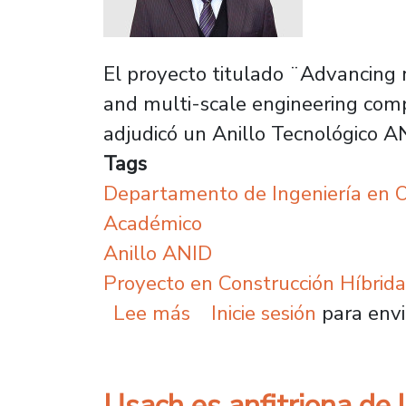
El proyecto titulado ¨Advancing 
and multi-scale engineering comp
adjudicó un Anillo Tecnológico AN
Tags
Departamento de Ingeniería en O
Académico
Anillo ANID
Proyecto en Construcción Híbri
sobre Usach se adjudic
Lee más
Inicie sesión
para envi
Usach es anfitriona de