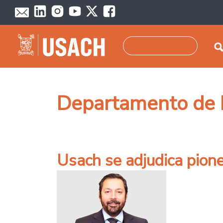
Pasar al contenido principal
Buscar
Departamento de I
Usach se adjudica pion