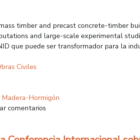
mass timber and precast concrete-timber bui
utations and large-scale experimental studie
ID que puede ser transformador para la indus
bras Civiles
da Madera-Hormigón
a pionero proyecto en construcción híbrida 
ar comentarios
 la Conferencia Internacional s