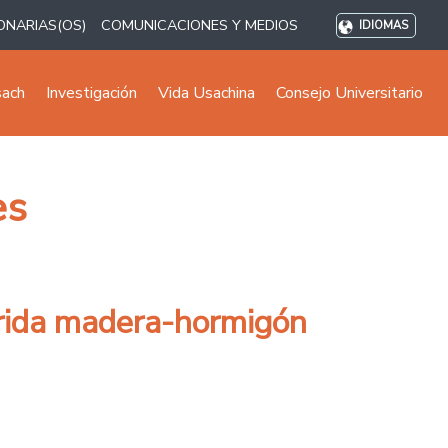
ONARIAS(OS)
COMUNICACIONES Y MEDIOS
IDIOMAS
sach
Investigación
Vida Usachina
Consejo Universitario
es
brida madera-hormigón