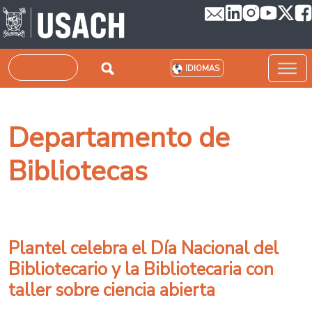
Pasar al contenido principal
Buscar
IDIOMAS
Departamento de
Bibliotecas
Plantel celebra el Día Nacional del
Bibliotecario y la Bibliotecaria con
taller sobre ciencia abierta