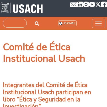
Pasar al contenido principal
Buscar
IDIOMAS
Comité de Ética
Institucional Usach
Integrantes del Comité de Ética
Institucional Usach participan en
libro “Ética y Seguridad en la
Investigación”