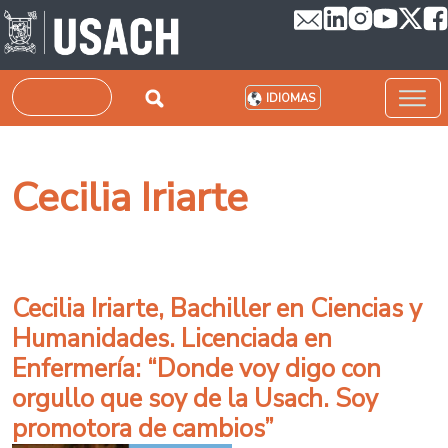
Pasar al contenido principal
Buscar
IDIOMAS
Cecilia Iriarte
Cecilia Iriarte, Bachiller en Ciencias y
Humanidades. Licenciada en
Enfermería: “Donde voy digo con
orgullo que soy de la Usach. Soy
promotora de cambios”