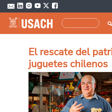
Pasar al contenido principal
Buscar
El rescate del patr
juguetes chilenos