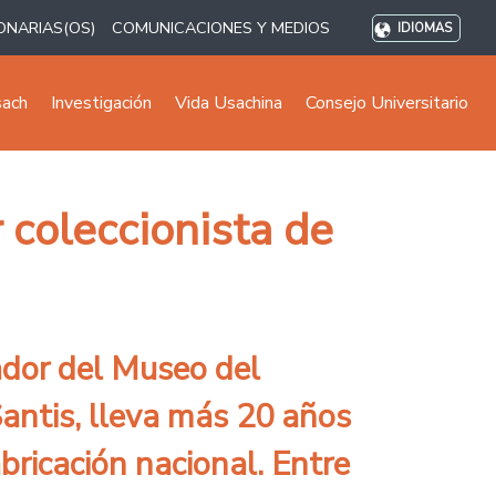
ONARIAS(OS)
COMUNICACIONES Y MEDIOS
IDIOMAS
sach
Investigación
Vida Usachina
Consejo Universitario
r coleccionista de
rador del Museo del
antis, lleva más 20 años
abricación nacional. Entre