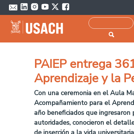
Passar para o conteúdo principal
Pesquisar
PAIEP entrega 36
Aprendizaje y la 
Con una ceremonia en el Aula Magn
Acompañamiento para el Aprendiz
año beneficiados que ingresaron 
autoridades, conocieron el detall
de inserción a la vida universitaria