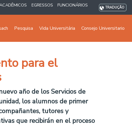
ACADÊMICOS
EGRESSOS
FUNCIONÁRIOS
TRADUÇÃO
sach
Pesquisa
Vida Universitária
Consejo Universitario
to para el
s
nuevo año de los Servicios de
unidad, los alumnos de primer
acompañantes, tutores y
tivas que recibirán en el proceso