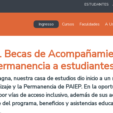
ESTUDANTES
Navegación principal
Ingresso
Cursos
Faculdades
A U
1 Becas de Acompañamien
Permanencia a estudiante
a, nuestra casa de estudios dio inicio a un 
aje y la Permanencia de PAIEP. En la oport
por vías de acceso inclusivo, además de sus 
e del programa, beneficios y asistencias educa
.