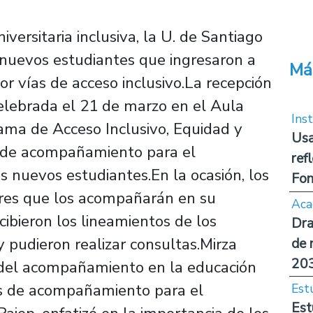
versitaria inclusiva, la U. de Santiago
s nuevos estudiantes que ingresaron a
Má
or vías de acceso inclusivo.La recepción
elebrada el 21 de marzo en el Aula
Inst
ama de Acceso Inclusivo, Equidad y
Usa
 de acompañamiento para el
ref
s nuevos estudiantes.En la ocasión, los
Fon
ores que los acompañarán en su
Aca
recibieron los lineamientos de los
Dra
y pudieron realizar consultas.Mirza
de 
20
a del acompañamiento en la educación
ios de acompañamiento para el
Est
Est