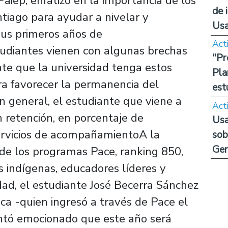
aiep, enfatizó en la importancia de los
de 
ntiago para ayudar a nivelar y
Us
sus primeros años de
Act
tudiantes vienen con algunas brechas
"Pr
nte que la universidad tenga estos
Pla
 favorecer la permanencia del
est
n general, el estudiante que viene a
Act
 retención, en porcentaje de
Usa
Servicios de acompañamientoA la
sob
Ge
 de los programas Pace, ranking 850,
 indígenas, educadores líderes y
dad, el estudiante José Becerra Sánchez
ca -quien ingresó a través de Pace el
entó emocionado que este año será