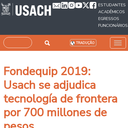
Passar para o conteúdo principal
ESTUDANTES
ACADÊMICOS
EGRESSOS
FUNCIONÁRIOS
Pesquisar
TRADUÇÃO
Fondequip 2019:
Usach se adjudica
tecnología de frontera
por 700 millones de
pesos