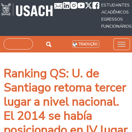
Passar para o conteúdo principal
ESTUDANTES
ACADÊMICOS
EGRESSOS
FUNCIONÁRIOS
Pesquisar
TRADUÇÃO
Ranking QS: U. de
Santiago retoma tercer
lugar a nivel nacional.
El 2014 se había
posicionado en IV lugar