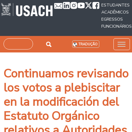
Passar para o conteúdo principal
ESTUDANTES
ACADÊMICOS
EGRESSOS
FUNCIONÁRIOS
Pesquisar
TRADUÇÃO
Continuamos revisando
los votos a plebiscitar
en la modificación del
Estatuto Orgánico
relativos a Autoridades