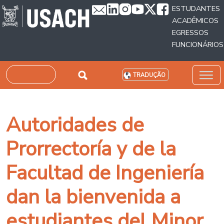
Passar para o conteúdo principal
ESTUDANTES
ACADÊMICOS
EGRESSOS
FUNCIONÁRIOS
Pesquisar
TRADUÇÃO
Autoridades de
Prorrectoría y de la
Facultad de Ingeniería
dan la bienvenida a
estudiantes del Minor