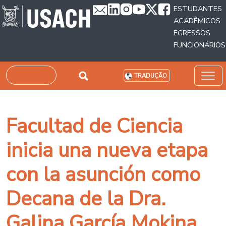
Passar para o conteúdo principal
ESTUDANTES
ACADÊMICOS
EGRESSOS
FUNCIONÁRIOS
Pesquisar
TRADUÇÃO
Facultad de Ciencia
inicia una nueva etapa
con la asunción como
Decana de la Dra.
Galina García Mokina