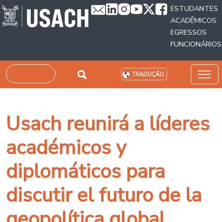
Passar para o conteúdo principal
ESTUDANTES
ACADÊMICOS
EGRESSOS
FUNCIONÁRIOS
Pesquisar
TRADUÇÃO
Usach reunirá a líderes
académicos y
diplomáticos para
discutir el futuro de la
geopolítica global