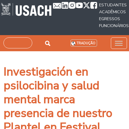
Passar para o conteúdo principal
ESTUDANTES
ACADÊMICOS
EGRESSOS
FUNCIONÁRIOS
Pesquisar
TRADUÇÃO
Investigación en
psilocibina y salud
mental marca
presencia de nuestro
Plantel en Festival