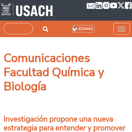
Pasar al contenido principal
Buscar
IDIOMAS
Comunicaciones
Facultad Química y
Biología
Investigación propone una nueva
estrategia para entender y promover