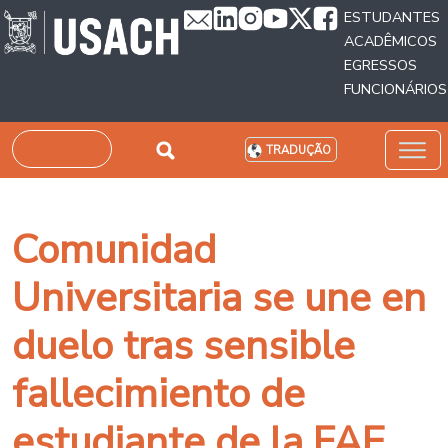
Passar para o conteúdo principal
ESTUDANTES
ACADÊMICOS
EGRESSOS
FUNCIONÁRIOS
Pesquisar
TRADUÇÃO
Comunidad
Universitaria se une en
duelo tras sensible
fallecimiento de
estudiante de la FAE